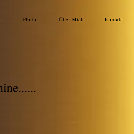
Photos
Über Mich
Kontakt
ine......